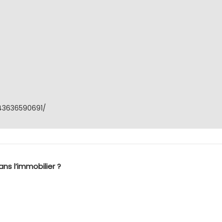
43636590691/
ns l’immobilier ?