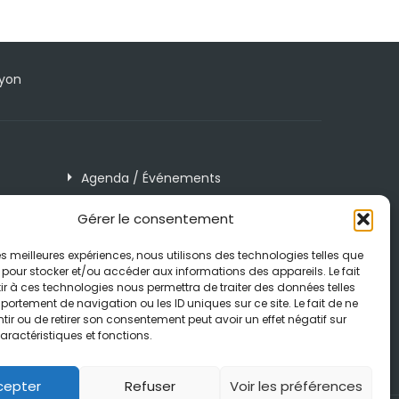
Lyon
Agenda / Événements
Blog
Gérer le consentement
Contact
 les meilleures expériences, nous utilisons des technologies telles que
Mentions légales et RGPD
 pour stocker et/ou accéder aux informations des appareils. Le fait
r à ces technologies nous permettra de traiter des données telles
Politique de cookies (UE)
ortement de navigation ou les ID uniques sur ce site. Le fait de ne
ir ou de retirer son consentement peut avoir un effet négatif sur
aractéristiques et fonctions.
cepter
Refuser
Voir les préférences