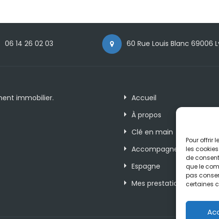
06 14 26 02 03
60 Rue Louis Blanc 69006 
ment immobilier.
Accueil
À propos
Clé en main
Pour offrir
Accompagnement
les cookies
de consenti
Espagne
que le comp
pas consent
Mes prestations
certaines c
Ac