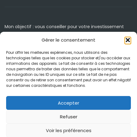
Mon objectif : vous conseiller pour votre investissement
immobilier.
Gérer le consentement
Accueil
Agenda / Événements
Pour offrir les meilleures expériences, nous utilisons des
technologies telles que les cookies pour stocker et/ou accéder aux
À propos
Blog
informations des appareils. Le fait de consentir à ces technologies
nous permettra de traiter des données telles que le comportement
Clé en main
Contact
de navigation ou les ID uniques sur ce site. Le fait de ne pas
consentir ou de retirer son consentement peut avoir un effet négatif
Accompagnement
Mentions légales et RGPD
sur certaines caractéristiques et fonctions.
Espagne
Politique de cookies (UE)
Accepter
Mes prestations
Refuser
Voir les préférences