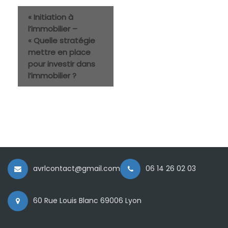
«
Initiation à
l’immobilier –
« Quelle stratégie
mettre en place
pour investir dans
l’immobilier ?
avrlcontact@gmail.com
06 14 26 02 03
60 Rue Louis Blanc 69006 Lyon