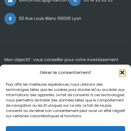
avrlcontact@gmail.com
06 14 26 02 03
60 Rue Louis Blanc 69006 Lyon
Mon objectif : vous conseiller pour votre investissement
immobilier.
Gérer le consentement
Accueil
Agenda / Événements
Pour offrir les meilleures expériences, nous utilisons des
technologies telles que les cookies pour stocker et/ou accéder aux
À propos
Blog
informations des appareils. Le fait de consentir à ces technologies
nous permettra de traiter des données telles que le comportement
Clé en main
Contact
de navigation ou les ID uniques sur ce site. Le fait de ne pas
consentir ou de retirer son consentement peut avoir un effet négatif
Accompagnement
Mentions légales et RGPD
sur certaines caractéristiques et fonctions.
Espagne
Politique de cookies (UE)