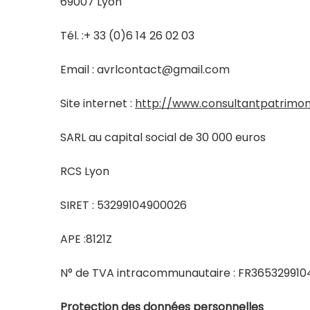
69007 Lyon
Tél. :+ 33 (0)6 14 26 02 03
Email :
avrlcontact@gmail.com
Site internet :
http://www.consultantpatrimon
SARL au capital social de 30 000 euros
RCS Lyon
SIRET : 53299104900026
APE :8121Z
N° de TVA intracommunautaire : FR365329910
Protection des données personnelles