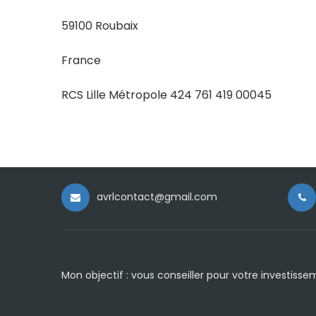
59100 Roubaix
France
RCS Lille Métropole 424 761 419 00045
avrlcontact@gmail.com
Mon objectif : vous conseiller pour votre investisse