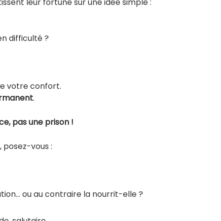
ssent leur fortune sur une idée simple :
 difficulté ?
de votre confort.
permanent
.
ce, pas une prison !
, posez-vous :
tion… ou au contraire la nourrit-elle ?
e, salutaire.