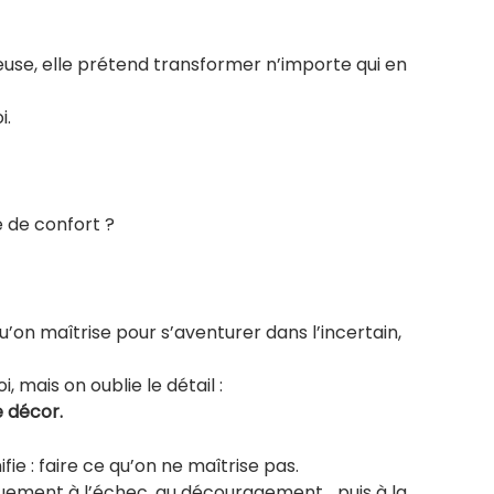
euse, elle prétend transformer n’importe qui en
i.
e de confort ?
qu’on maîtrise pour s’aventurer dans l’incertain,
mais on oublie le détail :
e décor.
ifie : faire ce qu’on ne maîtrise pas.
iquement à l’échec, au découragement… puis à la